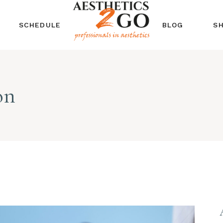
 US
TREATMENT SINGLE
RIGHT SIDEBAR
SHOP
SCHEDULE
BLOG
S
S
EAM
POST TYPES
SHO
RVICES
ES & OFFERS
S
TREATMENT SINGLE
RIGHT SIDEBAR
SHOP LAYO
on
LIST
M
POST TYPES
SHOP PA
 TOUCH
ICES
CT US
 & OFFERS
ST
OUCH
 US