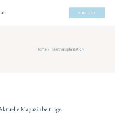
 LAYOUTS
HOP
KONTAKT
P PAGES
UTS
GES
Home
Haartransplantation
Aktuelle Magazinbeiträge