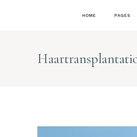
STARTSEITE
ABOUT
HOME
PAGES
BEAUTY TREATMENT
OUR T
COMING SOON
OUR SE
PACKAG
STARTSEITE
ABOUT U
Haartransplantati
PRICE 
BEAUTY TREATMENTS
OUR TEA
GET IN
COMING SOON
OUR SERV
CONTA
PACKAGES
PRICE LI
GET IN T
CONTACT