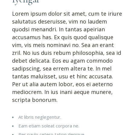
Lorem ipsum dolor sit amet, cum te iriure
salutatus deseruisse, vim no laudem
quodsi menandri. In tantas apeirian
accusamus has. Ex quis quod qualisque
vim, vis meis nominavi no. Sea an erant
zril. No ius duis rebum philosophia, sea id
debet delicata. Eos eu agam commodo
sadipscing, sea errem altera te. In mel
tantas maluisset, usu et hinc accusata.
Per ut alia autem lobor, eos ei aeterno
mediocrem. In ius inani aeque munere,
scripta bonorum.
At libris neglegentur.
Eam etiam soleat corpora ne.
Per paulo cetero tation denique.